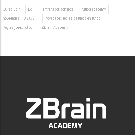
Curso EdP
EdP
entrenador porteros
fútbol academy
novedades IFB 20/21
novedades reglas de juego en fútbol
Reglas juego fútbol
ZBrain Academy