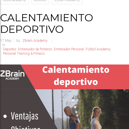
fútbol academy
lesiones
ZBrain Academy
CALENTAMIENTO
DEPORTIVO
17
May
by
Zbrain Academy
in
Deportes
Entrenador de Porteros
Entrenador Personal
Fútbol Academy
Personal Training & Fitness