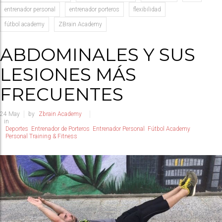
entrenador personal
entrenador porteros
flexibilidad
fútbol academy
ZBrain Academy
ABDOMINALES Y SUS
LESIONES MÁS
FRECUENTES
24
May
by
Zbrain Academy
in
Deportes
Entrenador de Porteros
Entrenador Personal
Fútbol Academy
Personal Training & Fitness