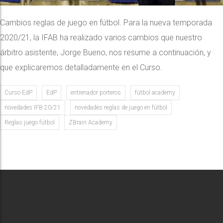
Cambios reglas de juego en fútbol. Para la nueva temporada
2020/21, la IFAB ha realizado varios cambios que nuestro
árbitro asistente, Jorge Bueno, nos resume a continuación, y
que explicaremos detalladamente en el Curso.
Curso EdP
EdP
entrenador porteros
fútbol academy
novedades IFB 20/21
novedades reglas de juego en fútbol
Reglas juego fútbol
ZBrain Academy