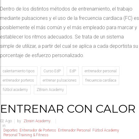
Dentro de los distintos métodos de entrenamiento, el trabajo
mediante pulsaciones y el uso de la frecuencia cardíaca (FC) es
posiblemente el más común y el más empleado para marcar y
establecer los ritmos adecuados. Se trata de un sistema
simple de utilizar, a partir del cual se aplica a cada deportista su
porcentaje de esfuerzo personalizado.
calentamiento tipos
Curso EdP
EdP
entrenador personal
entrenador porteros
entrenar pulsaciones
frecuencia cardíaca
fútbol academy
ZBrain Academy
ENTRENAR CON CALOR
02
Ago
by
Zbrain Academy
in
Deportes
Entrenador de Porteros
Entrenador Personal
Fútbol Academy
Personal Training & Fitness