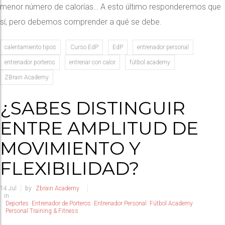
menor número de calorías… A esto último responderemos que
sí, pero debemos comprender a qué se debe.
calentamiento tipos
Curso EdP
EdP
entrenador personal
entrenador porteros
entrenar con calor
fútbol academy
ZBrain Academy
¿SABES DISTINGUIR
ENTRE AMPLITUD DE
MOVIMIENTO Y
FLEXIBILIDAD?
14
Jul
by
Zbrain Academy
in
Deportes
Entrenador de Porteros
Entrenador Personal
Fútbol Academy
Personal Training & Fitness