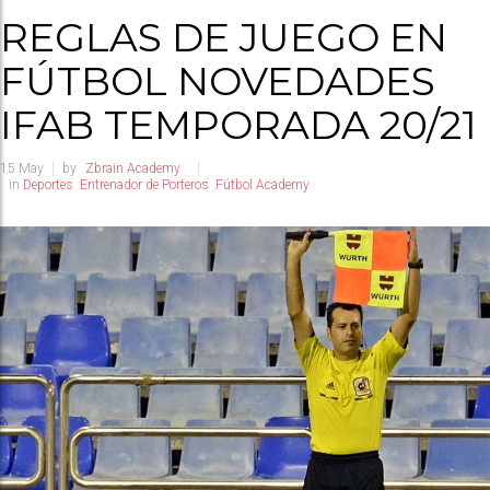
REGLAS DE JUEGO EN
FÚTBOL NOVEDADES
IFAB TEMPORADA 20/21
15
May
by
Zbrain Academy
in
Deportes
Entrenador de Porteros
Fútbol Academy