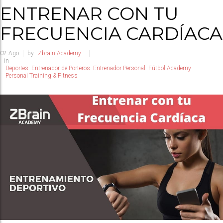
ENTRENAR CON TU
FRECUENCIA CARDÍACA
02
Ago
by
Zbrain Academy
in
Deportes
Entrenador de Porteros
Entrenador Personal
Fútbol Academy
Personal Training & Fitness