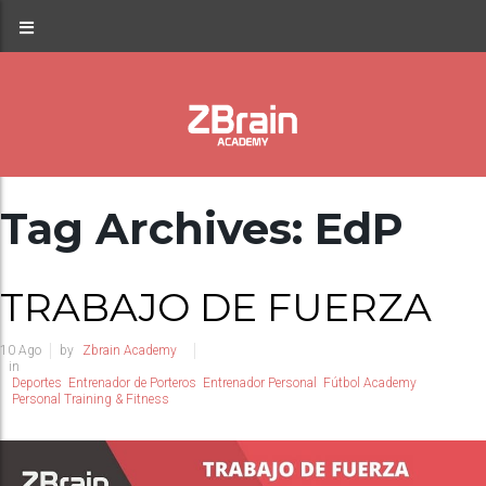
Tag Archives: EdP
TRABAJO DE FUERZA
10
Ago
by
Zbrain Academy
in
Deportes
Entrenador de Porteros
Entrenador Personal
Fútbol Academy
Personal Training & Fitness