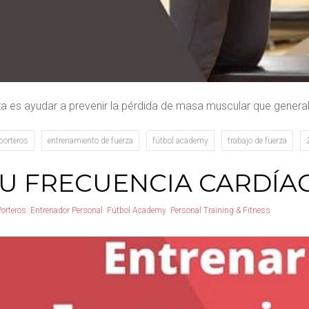
erza es ayudar a prevenir la pérdida de masa muscular que gene
porteros
entrenamiento de fuerza
fútbol academy
trabajo de fuerza
U FRECUENCIA CARDÍA
Porteros
Entrenador Personal
Fútbol Academy
Personal Training & Fitness