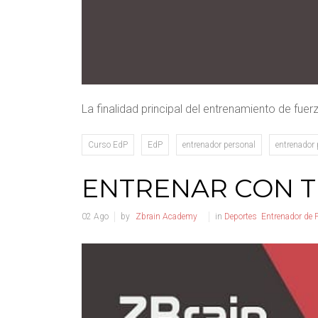
La finalidad principal del entrenamiento de fu
Curso EdP
EdP
entrenador personal
entrenador 
ENTRENAR CON T
02
Ago
by
Zbrain Academy
in
Deportes
Entrenador de 