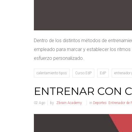
Dentro de los distintos métodos de entrenamien
empleado para marcar y establecer los ritmos ad
esfuerzo personalizado.
calentamiento tipos
Curso EdP
EdP
entrenador 
ENTRENAR CON 
02
Ago
by
Zbrain Academy
in
Deportes
Entrenador de 