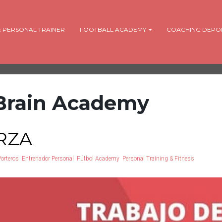
 PERSONAL TRAINER
FOOTBALL ACADEMY
COACHING DEPO
ZBrain Academy
RZA
Porteros
Entrenador Personal
Fútbol Academy
Personal Training & Fitness