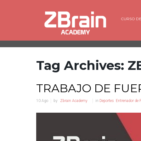
CURSO DE
Tag Archives: 
TRABAJO DE FUE
10
Ago
by
Zbrain Academy
in
Deportes
Entrenador de 