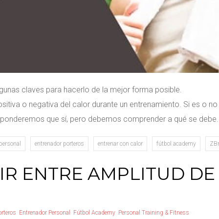
algunas claves para hacerlo de la mejor forma posible.
 positiva o negativa del calor durante un entrenamiento. Si es o
esponderemos que sí, pero debemos comprender a qué se debe.
personal
entrenador porteros
entrenar con calor
fútbol academy
ZBr
IR ENTRE AMPLITUD DE
orteros
Entrenador Personal
Fútbol Academy
Personal Training & Fitness