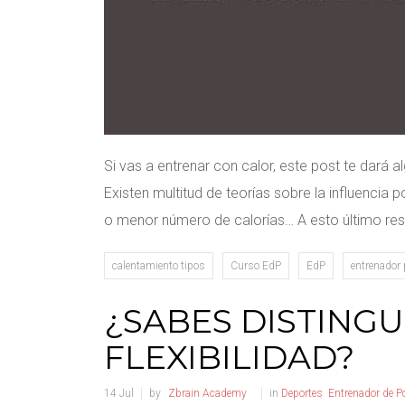
Si vas a entrenar con calor, este post te dará 
Existen multitud de teorías sobre la influencia
o menor número de calorías… A esto último r
calentamiento tipos
Curso EdP
EdP
entrenador 
¿SABES DISTINGU
FLEXIBILIDAD?
14
Jul
by
Zbrain Academy
in
Deportes
Entrenador de P