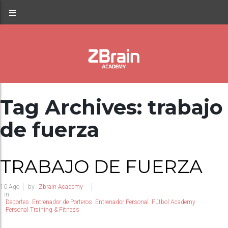
Tag Archives: trabajo
de fuerza
TRABAJO DE FUERZA
10
Ago
by
Zbrain Academy
in
Deportes
Entrenador de Porteros
Entrenador Personal
Fútbol Academy
Personal Training & Fitness