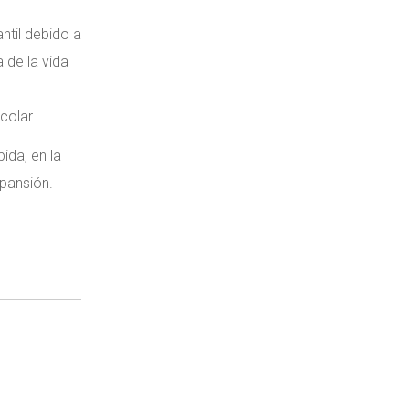
ntil debido a
 de la vida
s
colar.
ida, en la
xpansión.