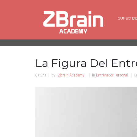
CURSO DE
La Figura Del Ent
01
Ene
by
Zbrain Academy
in
Entrenador Personal
L