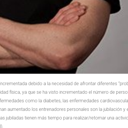
 incrementada debido a la necesidad de afrontar diferentes “pr
vidad física, ya que se ha visto incrementado el número de pers
nfermedades como la diabetes, las enfermedades cardiovascula
han aumentado los entrenadores personales son la jubilación y e
as jubiladas tienen más tiempo para realizar/retomar una activi
).