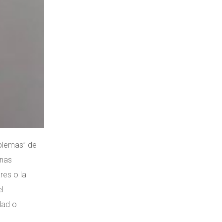
oblemas” de
onas
res o la
l
dad o