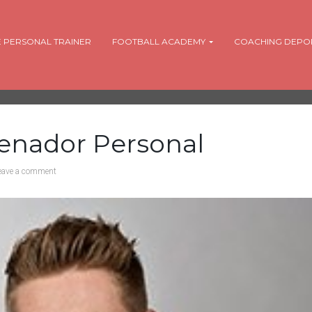
 PERSONAL TRAINER
FOOTBALL ACADEMY
COACHING DEPO
renador Personal
eave a comment